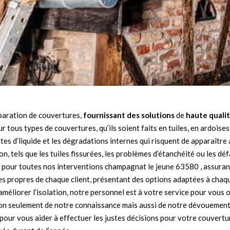
éparation de couvertures,
fournissant des solutions
de
haute quali
r tous types de couvertures, qu’ils soient faits en tuiles, en ardoi
ites d’liquide et les dégradations internes qui risquent de apparaître
tels que les tuiles fissurées, les problèmes d’étanchéité ou les déf
pour toutes nos interventions champagnat le jeune 63580 , assurant 
 propres de chaque client, présentant des options adaptées à chaque
améliorer l’isolation, notre personnel est à votre service pour vous 
non seulement de notre connaissance mais aussi de notre dévouement
pour vous aider à effectuer les justes décisions pour votre couvert