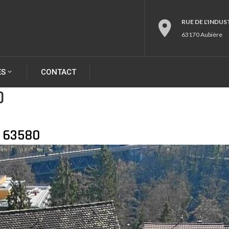
RUE DE L'INDUS
63170 Aubière
ES
CONTACT
0
s 63580