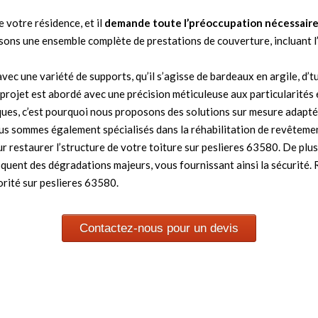
e votre résidence, et il
demande toute l’préoccupation
nécessaire
ns une ensemble complète de prestations de couverture, incluant l’mi
ec une variété de supports, qu’il s’agisse de bardeaux en argile, d’t
 projet est abordé avec une précision méticuleuse aux particularité
es, c’est pourquoi nous proposons des solutions sur mesure adaptée
us sommes également spécialisés dans la réhabilitation de revêtement
 restaurer l’structure de votre toiture sur peslieres 63580. De plus,
voquent des dégradations majeurs, vous fournissant ainsi la sécurité
orité sur peslieres 63580.
Contactez-nous pour un devis