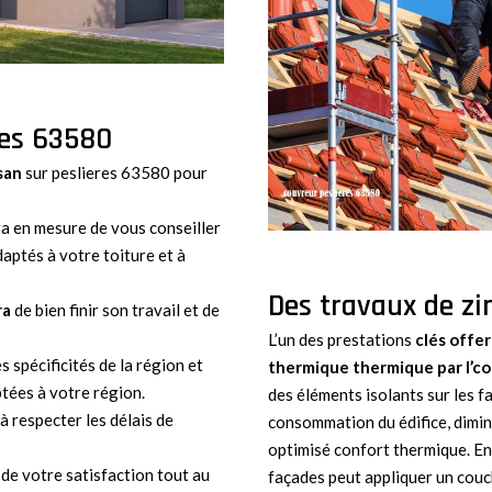
res 63580
san
sur peslieres 63580 pour
ra en mesure de vous conseiller
daptés à votre toiture et à
Des travaux de zi
ra
de bien finir son travail et de
L’un des prestations
clés offer
s spécificités de la région et
thermique
thermique par l’c
tées à votre région.
des éléments isolants sur les f
à respecter les délais de
consommation du édifice, dimin
optimisé confort thermique. En p
 de votre satisfaction tout au
façades peut appliquer un couch