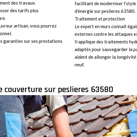
ement des travaux.
facilitant de moderniser l’styl
oser des tarifs plus
d’énergie sur peslieres 63580.
re.
Traitement et protection
ouvreur artisan, vous pourrez
Le expert en murs connaît éga
onnel.
externes contre les attaques ex
s garanties sur ses prestations
Il applique des traitements hy
adaptés pour sauvegarder la pa
aident de allonger la longévit
neuf.
e couverture sur peslieres 63580