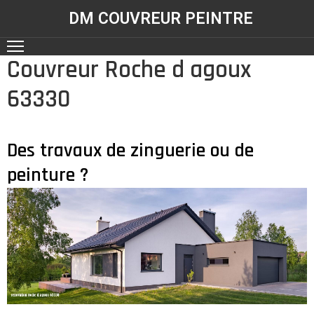
DM COUVREUR PEINTRE
Couvreur Roche d agoux
ACCUEIL
63330
NOS
RÉALISATIONS
SERVICES
Des travaux de zinguerie ou de
peinture ?
CONTACT