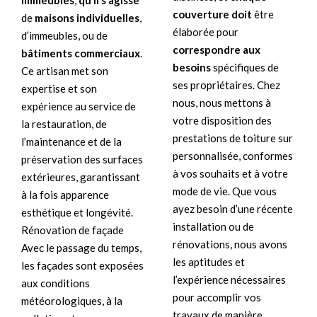
immeubles
,
qu’il s’agisse
couverture doit
être
de
maisons individuelles
,
élaborée pour
d’immeubles, ou de
correspondre aux
bâtiments commerciaux
.
besoins
spécifiques de
Ce artisan met son
ses propriétaires. Chez
expertise et son
nous, nous mettons à
expérience au service de
votre disposition des
la restauration, de
prestations de toiture sur
l’maintenance et de la
personnalisée, conformes
préservation des surfaces
à vos souhaits et à votre
extérieures, garantissant
mode de vie. Que vous
à la fois apparence
ayez besoin d’une récente
esthétique et longévité.
installation ou de
Rénovation de façade
rénovations, nous avons
Avec le passage du temps,
les aptitudes et
les façades sont exposées
l’expérience nécessaires
aux conditions
pour accomplir vos
météorologiques, à la
travaux de manière