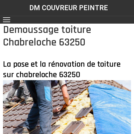
DM COUVREUR PEINTRE
Demoussage toiture
ACCUEIL
Chabreloche 63250
NOS
RÉALISATIONS
SERVICES
La pose et la rénovation de toiture
sur chabreloche 63250
CONTACT