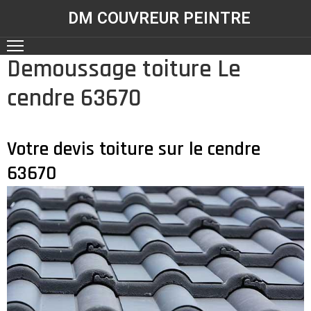
DM COUVREUR PEINTRE
Demoussage toiture Le
ACCUEIL
cendre 63670
NOS
RÉALISATIONS
SERVICES
Votre devis toiture sur le cendre
63670
CONTACT