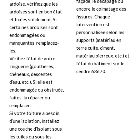
façade, le décapage ou
ardoise, vérifiez que les
encore le colmatage des
ardoises sont en bon état
fissures. Chaque
et fixées solidement. Si
intervention est
certaines ardoises sont
personnalisée selon les
endommagées ou
supports (matériau en
manquantes, remplacez-
terre cuite, ciment,
les.
matériau pierreux, etc.) et
Vérifiez l’état de votre
l’état du bâtiment sur le
zinguerie (gouttières,
cendre 63670.
chéneaux, descentes
d’eau, etc.). Si elle est
endommagée ou obstruée,
faites-la réparer ou
remplacer.
Si votre toiture a besoin
d’une isolation, installez
une couche d’isolant sous
les tuiles ou sous les