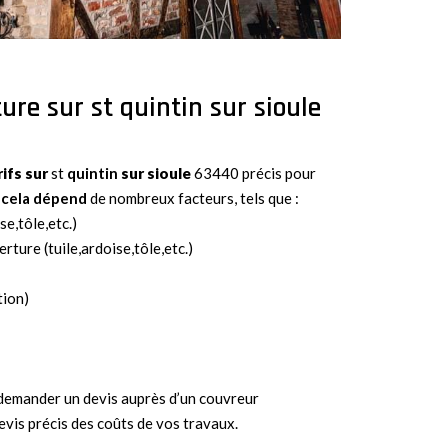
ure sur st quintin sur sioule
rifs sur
st
quintin
sur sioule
63440 précis pour
 cela dépend
de nombreux facteurs, tels que :
se,tôle,etc.)
rture (tuile,ardoise,tôle,etc.)
tion)
e demander un devis auprès d’un couvreur
evis précis des coûts de vos travaux.