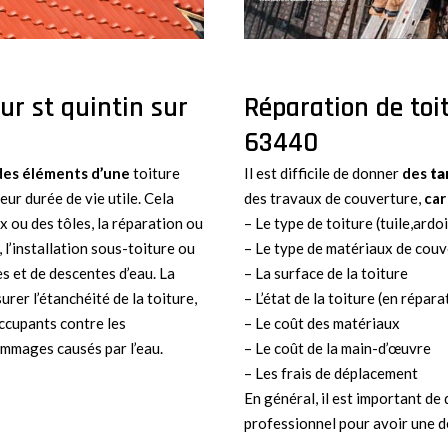
sur st quintin sur
Réparation de toit
63440
des éléments d’une
toiture
Il est difficile de donner
des
ta
leur durée de vie utile. Cela
des travaux de couverture,
car
x ou des tôles, la réparation ou
– Le type de toiture (tuile,ardoi
 l’installation sous-toiture ou
– Le type de matériaux de couve
es et de descentes d’eau. La
– La surface de la toiture
urer l’étanchéité de la toiture,
– L’état de la toiture (en répara
occupants contre les
– Le coût des matériaux
ommages causés par l’eau.
– Le coût de la main-d’œuvre
– Les frais de déplacement
En général, il est important d
professionnel pour avoir une d