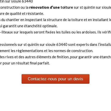
tin sur sioule 63440
construction ou la
rénovation d’une
toiture
sur st quintin sur siou
e de qualité et résistante.
du chantier en inspectant la structure de la toiture et en installant 
qui garantit une étanchéité optimale.
liteaux sur lesquels seront fixées les tuiles ou les ardoises. Ils vér
ssionnels sur st quintin sur sioule 63440 sont experts dans l’instal
usement les règlementations et les normes de construction.
es rives et des autres éléments de finition, pour garantir une étanch
pour un résultat final parfait.
Contactez-nous pour un devis