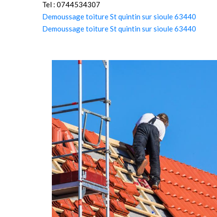
Tel : 0744534307
Demoussage toiture St quintin sur sioule 63440
Demoussage toiture St quintin sur sioule 63440