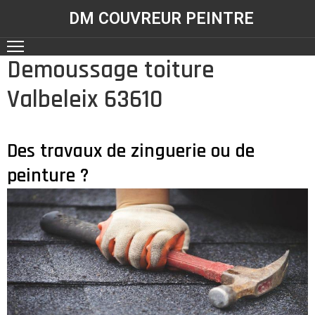
DM COUVREUR PEINTRE
Demoussage toiture
ACCUEIL
Valbeleix 63610
NOS
RÉALISATIONS
SERVICES
Des travaux de zinguerie ou de
peinture ?
CONTACT