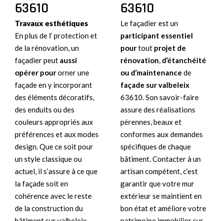
63610
63610
Travaux
esthétiques
Le façadier est un
En plus de l’ protection et
participant essentiel
de la rénovation, un
pour
tout
projet de
façadier peut
aussi
rénovation
,
d’étanchéité
opérer pour
orner une
ou d’maintenance
de
façade en y incorporant
façade sur valbeleix
des éléments décoratifs,
63610. Son savoir-faire
des enduits ou des
assure des réalisations
couleurs appropriés aux
pérennes, beaux et
préférences et aux modes
conformes aux demandes
design. Que ce soit pour
spécifiques de chaque
un style classique ou
bâtiment. Contacter à un
actuel, il s’assure à ce que
artisan compétent, c’est
la façade soit en
garantir que votre mur
cohérence avec le reste
extérieur se maintient en
de la construction du
bon état et améliore votre
bâtiment sur valbeleix
patrimoine immobilier sur