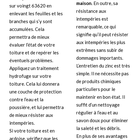
maison
. En outre, sa
sur voingt 63620 en
résistance aux
enlevant les feuilles et les
intempéries est
branches qui s’y sont
remarquable, ce qui
accumulées. Cela
signifie qu’il peut résister
permettra de mieux
aux intempéries les plus
évaluer l’état de votre
extrêmes sans subir de
toiture et de repérer les
dommages importants.
éventuels problèmes.
L’entretien du zinc est très
Appliquez un traitement
simple. Il ne nécessite pas
hydrofuge sur votre
de produits chimiques
toiture. Cela lui donnera
particuliers pour le
une couche de protection
maintenir en bon état. Il
contre l’eau et la
suffit d’un nettoyage
poussière, et lui permettra
régulier à l’eau et au
de mieux résister aux
savon doux pour éliminer
intempéries.
la saleté et les débris.
Si votre toiture est en
En plus de ses avantages
ardoise, vérifiez que les