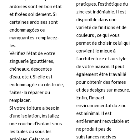
pratiques, l’esthétique du
ardoises sont en bon état
zinc est indéniable. Il est
et fixées solidement. Si
disponible dans une
certaines ardoises sont
variété de finitions et de
endommagées ou
couleurs , ce qui vous
manquantes, remplacez-
permet de choisir celui qui
les.
convient le mieux à
Vérifiez l’état de votre
l’architecture et au style
zinguerie (gouttières,
de votre maison. Il peut
chéneaux, descentes
également être travaillé
d’eau, etc.). Si elle est
pour obtenir des formes
endommagée ou obstruée,
et des designs sur mesure.
faites-la réparer ou
Enfin, l’impact
remplacer.
environnemental du zinc
Si votre toiture a besoin
est minimal. Il est
d’une isolation, installez
entièrement recyclable et
une couche d’isolant sous
ne produit pas de
les tuiles ou sous les
substances nocives
ardoises. Cela vous