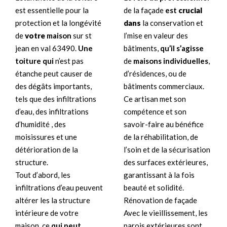
de la façade
est
crucial
est essentielle pour la
dans
la conservation et
protection et la longévité
l’mise en valeur des
de
votre
maison
sur st
bâtiments,
qu’il s’agisse
jean en val 63490.
Une
de
maisons individuelles
,
toiture qui
n’est pas
d’résidences, ou de
étanche peut causer de
bâtiments commerciaux.
des dégâts importants,
Ce artisan met son
tels que des infiltrations
compétence et son
d’eau, des infiltrations
savoir-faire au bénéfice
d’humidité , des
de la réhabilitation, de
moisissures et une
l’soin et de la sécurisation
détérioration de la
des surfaces extérieures,
structure.
garantissant à la fois
Tout d’abord, les
beauté et solidité.
infiltrations d’eau peuvent
Rénovation de façade
altérer les la structure
Avec le vieillissement, les
intérieure de votre
parois extérieures sont
maison, ce
qui peut