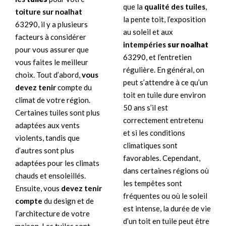
que la
qualité des tuiles
,
toiture sur noalhat
la pente toit, l’exposition
63290, il y a plusieurs
au soleil et aux
facteurs à considérer
intempéries
sur noalhat
pour vous assurer que
63290, et l’entretien
vous faites le meilleur
régulière. En général, on
choix. Tout d’abord,
vous
peut s’attendre à ce qu’un
devez tenir
compte du
toit en tuile dure environ
climat de votre région.
50 ans s’il est
Certaines tuiles sont plus
correctement entretenu
adaptées aux vents
et si les conditions
violents, tandis que
climatiques sont
d’autres sont plus
favorables. Cependant,
adaptées pour les climats
dans certaines régions où
chauds et ensoleillés.
les tempêtes sont
Ensuite, vous
devez tenir
fréquentes ou où le soleil
compte
du design et de
est intense, la durée de vie
l’architecture de votre
d’un toit en tuile peut être