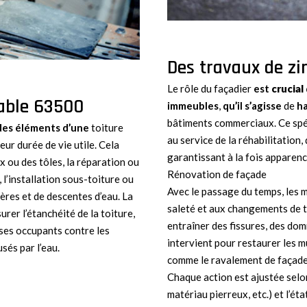
Des travaux de zi
Le rôle du façadier
est
crucial
dable 63500
immeubles
,
qu’il s’agisse
de
ha
bâtiments commerciaux. Ce spé
des éléments d’une
toiture
au service de la réhabilitation,
leur durée de vie utile. Cela
garantissant à la fois apparenc
x ou des tôles, la réparation ou
Rénovation de façade
 l’installation sous-toiture ou
Avec le passage du temps, les 
ières et de descentes d’eau. La
saleté et aux changements de 
urer l’étanchéité de la toiture,
entraîner des fissures, des dom
 ses occupants contre les
intervient pour restaurer les 
és par l’eau.
comme le ravalement de façade,
Chaque action est ajustée selon
matériau pierreux, etc.) et l’é