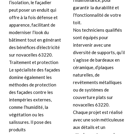
l’maintenance, pour
l’isolation, le façadier
garantir la durabilité et
peut poser un enduit qui
l’fonctionnalité de votre
offre à la fois défense et
toit.
apparence, facilitant de
Nos techniciens qualifiés
moderniser l’look du
sont équipés pour
bâtiment tout en générant
intervenir avec une
des bénéfices d’électricité
diversité de supports, qu’il
sur novacelles 63220.
s’agisse de bardeaux en
Traitement et protection
céramique, d’plaques
Le spécialiste des façades
naturelles, de
domine également les
revêtements métalliques
méthodes de protection
ou de systèmes de
des façades contre les
couverture plats sur
intempéries externes,
novacelles 63220.
comme l’humidité, la
Chaque projet est réalisé
végétation ou les
avec une soin méticuleuse
salissures. Il pose des
aux détails et un
produits